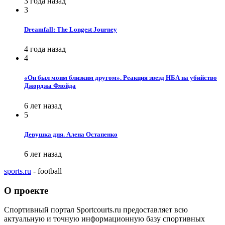
3 года назад
3
Dreamfall: The Longest Journey
4 года назад
4
«Он был моим близким другом». Реакция звезд НБА на убийство
Джорджа Флойда
6 лет назад
5
Девушка дня. Алена Остапенко
6 лет назад
sports.ru
- football
О проекте
Спортивный портал Sportcourts.ru предоставляет всю
актуальную и точную информационную базу спортивных