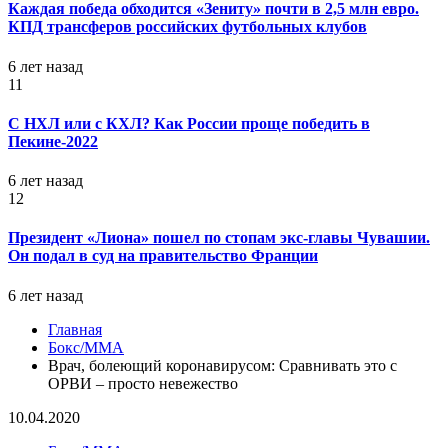
Каждая победа обходится «Зениту» почти в 2,5 млн евро.
КПД трансферов российских футбольных клубов
6 лет назад
11
С НХЛ или с КХЛ? Как России проще победить в
Пекине-2022
6 лет назад
12
Президент «Лиона» пошел по стопам экс-главы Чувашии.
Он подал в суд на правительство Франции
6 лет назад
Главная
Бокс/MMA
Врач, болеющий коронавирусом: Сравнивать это с
ОРВИ – просто невежество
10.04.2020