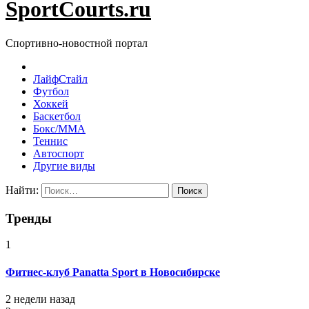
SportCourts.ru
Спортивно-новостной портал
ЛайфСтайл
Футбол
Хоккей
Баскетбол
Бокс/MMA
Теннис
Автоспорт
Другие виды
Найти:
Тренды
1
Фитнес-клуб Panatta Sport в Новосибирске
2 недели назад