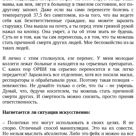
мамы, как моя, лягут в больницу в тяжелом состоянии, все по-
другому запоют. Даже если вы сами перенесете болезнь с
температурой 37,5 без симптомов, из-за того, что вы ведете
себя как безответственные граждане, вы можете заразить
старушку. Она вышла на почту, а ты перед этим грязной рукой
нажал на кнопку. Она умрет, а ты об этом знать не будешь.
Суть не в том, как ты сам перенесешь, а в том, что ты можешь
стать причиной смерти других людей. Мое беспокойство из-за
таких людей.
Я лично с этим столкнулся, еле перенес. У меня молодые
коллеги лежат больные и находятся на серьезных препаратах.
С каких пор ОРВИ так серьезно переносится и так легко
передается? Заразилось все отделение, хотя все носили маски,
респираторы и обрабатывали руки. Поэтому такая позиция –
невежество. Не думайте только о себе, что ты – не умрешь.
Думай, что, будучи носителем, ты можешь стать причиной
смерти других. И смертность можно снизить, просто приняв
ответственность.
Нагнетается ли ситуация искусственно:
– Политики это могут использовать в своих целях. Я не
спорю. Отличный способ манипуляции. Это на их совести.
Но нельзя мыслить абсолютом. Либо это фейк и можно на все