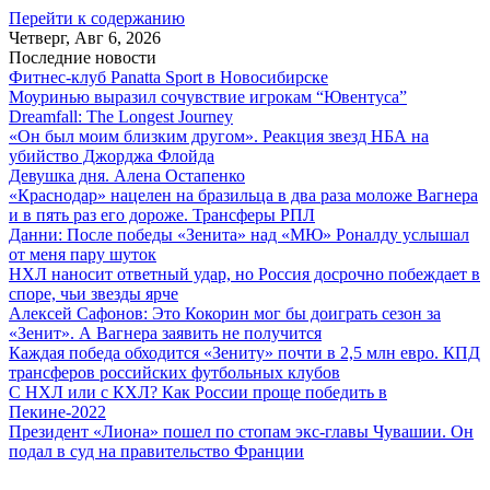
Перейти к содержанию
Четверг, Авг 6, 2026
Последние новости
Фитнес-клуб Panatta Sport в Новосибирске
Моуринью выразил сочувствие игрокам “Ювентуса”
Dreamfall: The Longest Journey
«Он был моим близким другом». Реакция звезд НБА на
убийство Джорджа Флойда
Девушка дня. Алена Остапенко
«Краснодар» нацелен на бразильца в два раза моложе Вагнера
и в пять раз его дороже. Трансферы РПЛ
Данни: После победы «Зенита» над «МЮ» Роналду услышал
от меня пару шуток
НХЛ наносит ответный удар, но Россия досрочно побеждает в
споре, чьи звезды ярче
Алексей Сафонов: Это Кокорин мог бы доиграть сезон за
«Зенит». А Вагнера заявить не получится
Каждая победа обходится «Зениту» почти в 2,5 млн евро. КПД
трансферов российских футбольных клубов
С НХЛ или с КХЛ? Как России проще победить в
Пекине-2022
Президент «Лиона» пошел по стопам экс-главы Чувашии. Он
подал в суд на правительство Франции