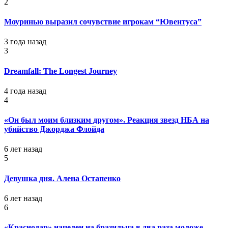
2
Моуринью выразил сочувствие игрокам “Ювентуса”
3 года назад
3
Dreamfall: The Longest Journey
4 года назад
4
«Он был моим близким другом». Реакция звезд НБА на
убийство Джорджа Флойда
6 лет назад
5
Девушка дня. Алена Остапенко
6 лет назад
6
«Краснодар» нацелен на бразильца в два раза моложе