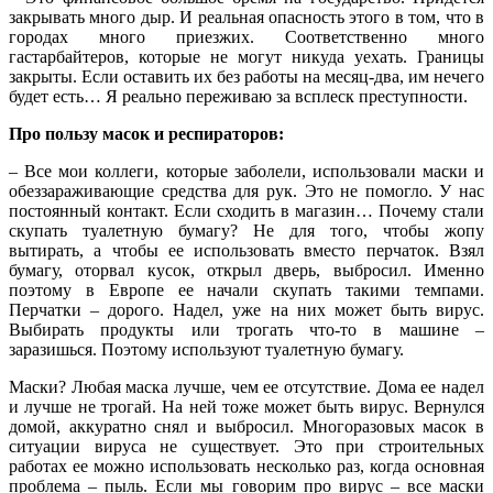
закрывать много дыр. И реальная опасность этого в том, что в
городах много приезжих. Соответственно много
гастарбайтеров, которые не могут никуда уехать. Границы
закрыты. Если оставить их без работы на месяц-два, им нечего
будет есть… Я реально переживаю за всплеск преступности.
Про пользу масок и респираторов:
– Все мои коллеги, которые заболели, использовали маски и
обеззараживающие средства для рук. Это не помогло. У нас
постоянный контакт. Если сходить в магазин… Почему стали
скупать туалетную бумагу? Не для того, чтобы жопу
вытирать, а чтобы ее использовать вместо перчаток. Взял
бумагу, оторвал кусок, открыл дверь, выбросил. Именно
поэтому в Европе ее начали скупать такими темпами.
Перчатки – дорого. Надел, уже на них может быть вирус.
Выбирать продукты или трогать что-то в машине –
заразишься. Поэтому используют туалетную бумагу.
Маски? Любая маска лучше, чем ее отсутствие. Дома ее надел
и лучше не трогай. На ней тоже может быть вирус. Вернулся
домой, аккуратно снял и выбросил. Многоразовых масок в
ситуации вируса не существует. Это при строительных
работах ее можно использовать несколько раз, когда основная
проблема – пыль. Если мы говорим про вирус – все маски