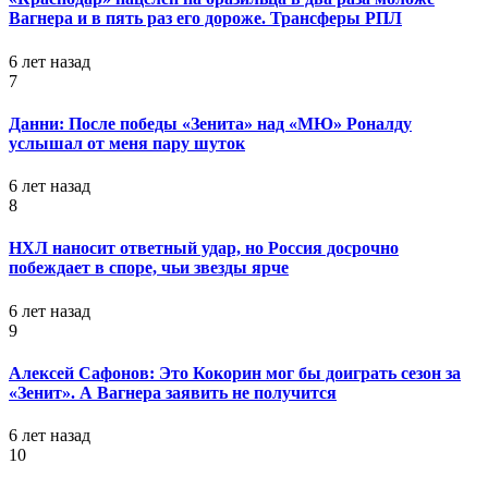
Вагнера и в пять раз его дороже. Трансферы РПЛ
6 лет назад
7
Данни: После победы «Зенита» над «МЮ» Роналду
услышал от меня пару шуток
6 лет назад
8
НХЛ наносит ответный удар, но Россия досрочно
побеждает в споре, чьи звезды ярче
6 лет назад
9
Алексей Сафонов: Это Кокорин мог бы доиграть сезон за
«Зенит». А Вагнера заявить не получится
6 лет назад
10