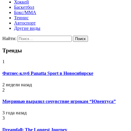
Хоккей
Баскетбол
Бокс/MMA
Теннис
Автоспорт
Другие виды
Найти:
Тренды
1
Фитнес-клуб Panatta Sport в Новосибирске
2 недели назад
2
Моуринью выразил сочувствие игрокам “Ювентуса”
3 года назад
3
Dreamfall: The Longest Journey