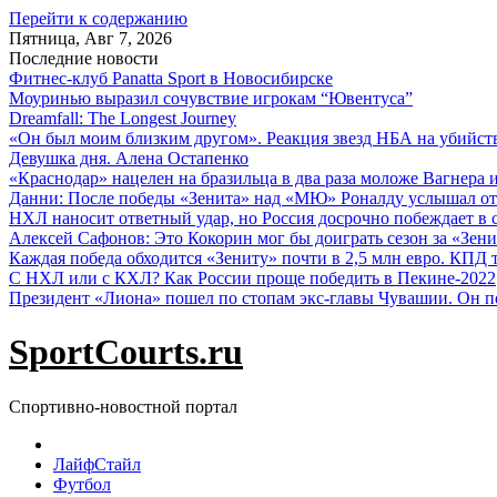
Перейти к содержанию
Пятница, Авг 7, 2026
Последние новости
Фитнес-клуб Panatta Sport в Новосибирске
Моуринью выразил сочувствие игрокам “Ювентуса”
Dreamfall: The Longest Journey
«Он был моим близким другом». Реакция звезд НБА на убийс
Девушка дня. Алена Остапенко
«Краснодар» нацелен на бразильца в два раза моложе Вагнера 
Данни: После победы «Зенита» над «МЮ» Роналду услышал от
НХЛ наносит ответный удар, но Россия досрочно побеждает в с
Алексей Сафонов: Это Кокорин мог бы доиграть сезон за «Зени
Каждая победа обходится «Зениту» почти в 2,5 млн евро. КПД
С НХЛ или с КХЛ? Как России проще победить в Пекине-2022
Президент «Лиона» пошел по стопам экс-главы Чувашии. Он п
SportCourts.ru
Спортивно-новостной портал
ЛайфСтайл
Футбол