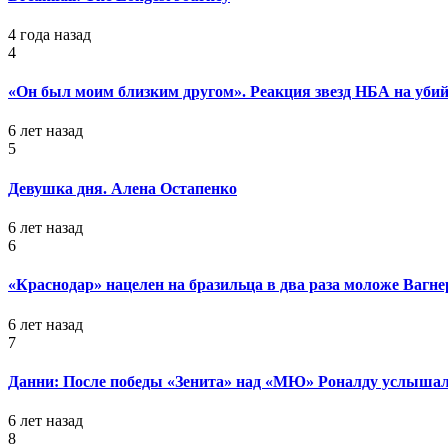
4 года назад
4
«Он был моим близким другом». Реакция звезд НБА на уб
6 лет назад
5
Девушка дня. Алена Остапенко
6 лет назад
6
«Краснодар» нацелен на бразильца в два раза моложе Вагне
6 лет назад
7
Данни: После победы «Зенита» над «МЮ» Роналду услышал
6 лет назад
8