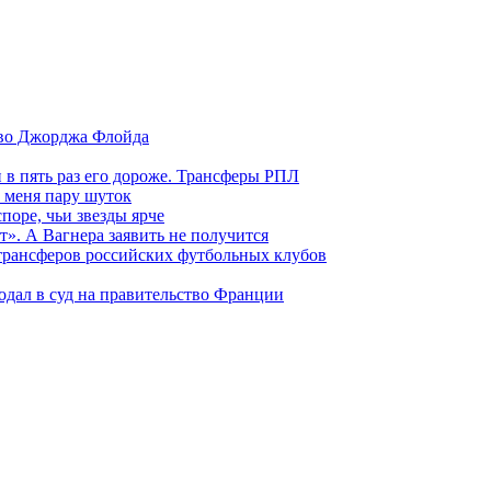
тво Джорджа Флойда
и в пять раз его дороже. Трансферы РПЛ
 меня пару шуток
поре, чьи звезды ярче
т». А Вагнера заявить не получится
 трансферов российских футбольных клубов
одал в суд на правительство Франции