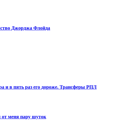
ийство Джорджа Флойда
ра и в пять раз его дороже. Трансферы РПЛ
 от меня пару шуток