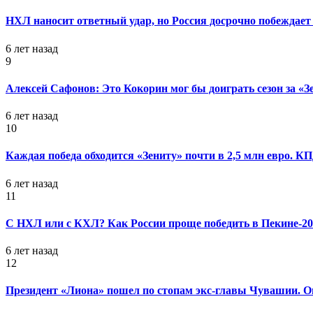
НХЛ наносит ответный удар, но Россия досрочно побеждает 
6 лет назад
9
Алексей Сафонов: Это Кокорин мог бы доиграть сезон за «З
6 лет назад
10
Каждая победа обходится «Зениту» почти в 2,5 млн евро. 
6 лет назад
11
С НХЛ или с КХЛ? Как России проще победить в Пекине-20
6 лет назад
12
Президент «Лиона» пошел по стопам экс-главы Чувашии. Он