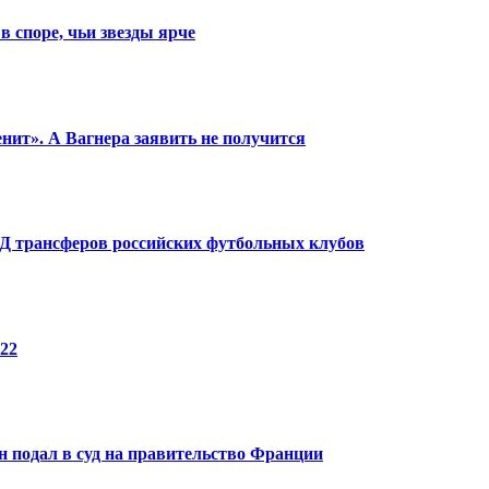
в споре, чьи звезды ярче
енит». А Вагнера заявить не получится
КПД трансферов российских футбольных клубов
22
 подал в суд на правительство Франции